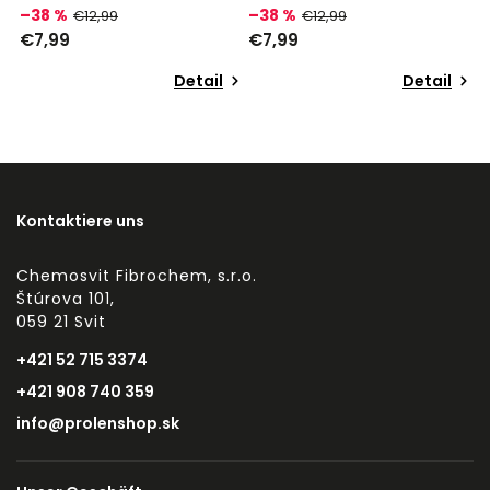
–38 %
–38 %
–
€12,99
€12,99
€7,99
€7,99
€
Detail
Detail
Kontaktiere uns
Chemosvit Fibrochem, s.r.o.
Štúrova 101,
059 21 Svit
+421 52 715 3374
+421 908 740 359
info@prolenshop.sk