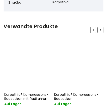
Karpathia
Značka
:
Verwandte Produkte
Previous
Next
Karpathia® Kompressions-
Karpathia® Kompressions-
K
Radsocken mit Radfahrern
Radsocken
G
Auf Lager
Auf Lager
A