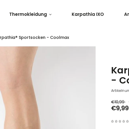
Thermokleidung
Karpathia IXO
A
rpathia® Sportsocken - Coolmax
Kar
- C
Artikeln
€10,99
€9,99