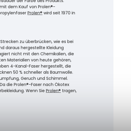
ensdauer der Farbe des Produkts.
e mit dem Kauf von Prolen®-
propylenfaser
Prolen®
wird seit 1970 in
trecken zu überbrücken, wie es bei
und daraus hergestellte Kleidung
iert nicht mit den Chemikalien, die
ten Materialien von heute gehören,
ben 4-Kanal-Faser hergestellt, die
cknen 50 % schneller als Baumwolle.
chrumpfung, Geruch und Schimmel.
 Da die Prolen®-Faser nach Ökotex
derbekleidung. Wenn Sie
Prolen®
tragen,