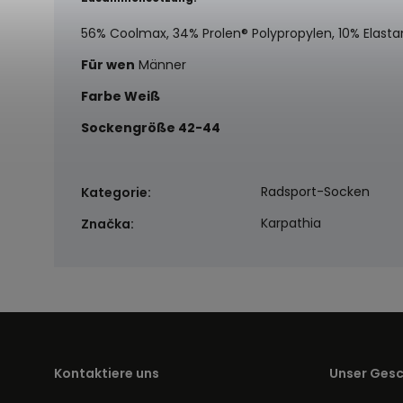
56% Coolmax, 34% Prolen® Polypropylen, 10% Elasta
Für wen
Männer
Farbe
Weiß
Sockengröße
42-44
Radsport-Socken
Kategorie
:
Karpathia
Značka
:
Kontaktiere uns
Unser Ges