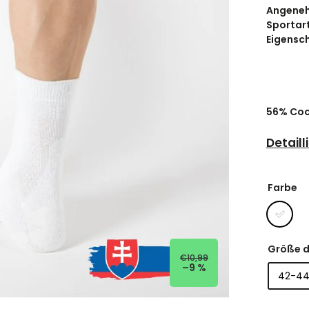
Angeneh
Sportar
Eigensch
56% Coo
Detaill
Farbe
Größe d
€10,99
–9 %