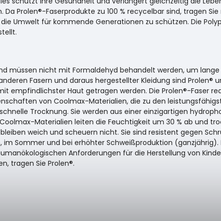
Dies schützt Ihre Gesundheit und verlängert gleichzeitig die Leb
 Da Prolen®-Faserprodukte zu 100 % recycelbar sind, tragen Si
 die Umwelt für kommende Generationen zu schützen. Die Poly
ellt.
und müssen nicht mit Formaldehyd behandelt werden, um lange S
 anderen Fasern und daraus hergestellter Kleidung sind Prolen® 
 empfindlichster Haut getragen werden. Die Prolen®-Faser reag
nschaften von Coolmax-Materialien, die zu den leistungsfähigs
schnelle Trocknung. Sie werden aus einer einzigartigen hydropho
 Coolmax-Materialien leiten die Feuchtigkeit um 30 % ab und tro
, bleiben weich und scheuern nicht. Sie sind resistent gegen S
n, im Sommer und bei erhöhter Schweißproduktion (ganzjährig).
ngen humanökologischen Anforderungen für die Herstellung von Kin
n, tragen Sie Prolen®.