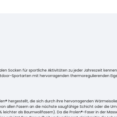
ealen Socken für sportliche Aktivitäten zu jeder Jahreszeit kenn
oor-Sportarten mit hervorragenden thermoregulierenden Eigens
olen® hergestellt, die sich durch ihre hervorragenden Wärmeisol
von allen Fasern an die nächste saugfähige Schicht oder die Umge
 % leichter als Baumwollfasern). Da die Prolen®-Faser in der Masse