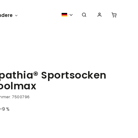
ndere
Lustig
Medizinische Kleidung un
pathia® Sportsocken
oolmax
ummer:
7500796
–9 %