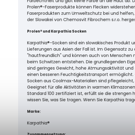
Farbechtheit und gibt keine Farbe an die Haut ab. 
Prolen®-Faserprodukte können Flecken widerstehen.
Faserprodukten zum Umweltschutz bei und helfen,
der Slowakei von Chemosvit Fibrochem s.r.o. hergest
Prolen® und Karpathia Socken
Karpathia®-Socken sind ein slowakisches Produkt 
Lieferungen aus Asien der Fall ist. Im Gegensatz zu
"hautfreundlich" und können auch von Menschen mit
beim Schwitzen entstehen. Die grundlegenden Eige
sind geringes Gewicht, hohe Atmungsaktivität und 
einen besseren Feuchtigkeitstransport ermöglicht.
Socken aus Coolmax-Materialien sind pflegeleicht
Geeignet für alle Aktivitäten in warmen Klimazone
Standard 100 zertifiziert ist, erfüllt sie die stre
wissen Sie, was Sie tragen. Wenn Sie Karpathia trage
Marke:
Karpathia®
Zusammensetzung: