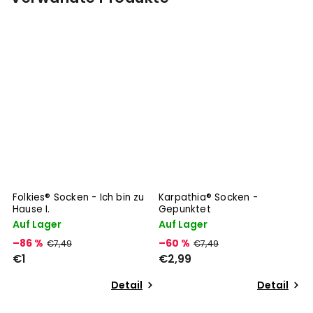
Folkies® Socken - Ich bin zu
Karpathia® Socken -
Hause I.
Gepunktet
Auf Lager
Auf Lager
–86 %
–60 %
€7,49
€7,49
€1
€2,99
Detail
Detail