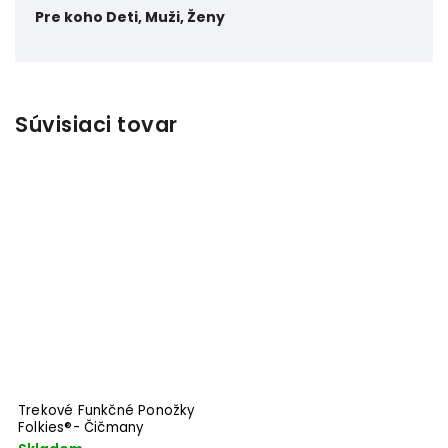
Pre koho
Deti, Muži, Ženy
Súvisiaci tovar
Trekové Funkčné Ponožky
Folkies®- Čičmany