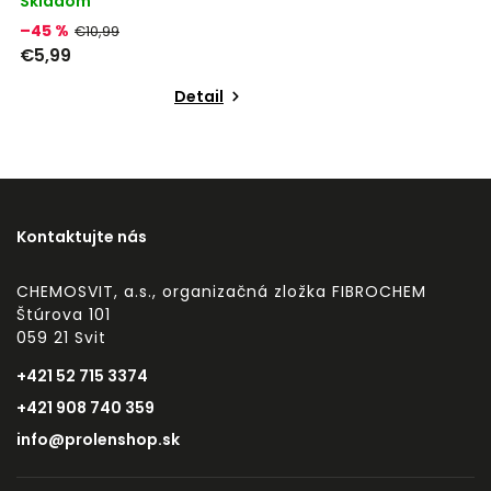
Skladom
–45 %
€10,99
€5,99
Detail
Kontaktujte nás
CHEMOSVIT, a.s., organizačná zložka FIBROCHEM
Štúrova 101
059 21 Svit
+421 52 715 3374
+421 908 740 359
info@prolenshop.sk