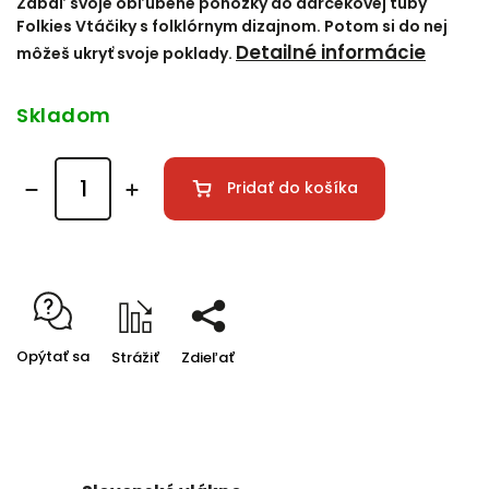
Zabaľ svoje obľúbené ponožky do darčekovej tuby
Folkies Vtáčiky s folklórnym dizajnom. Potom si do nej
Detailné informácie
môžeš ukryť svoje poklady.
Skladom
Pridať do košíka
Opýtať sa
Strážiť
Zdieľať