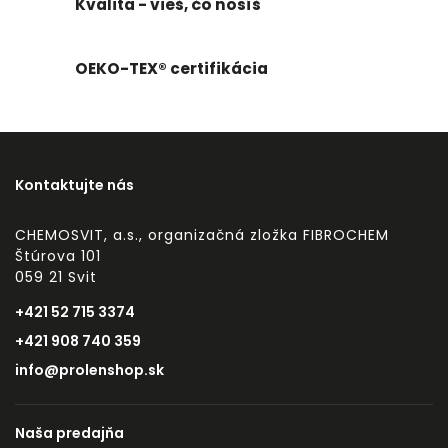
Kvalita - vieš, čo nosíš
OEKO-TEX® certifikácia
Kontaktujte nás
CHEMOSVIT, a.s., organizačná zložka FIBROCHEM
Štúrova 101
059 21 Svit
+421 52 715 3374
+421 908 740 359
info@prolenshop.sk
Naša predajňa