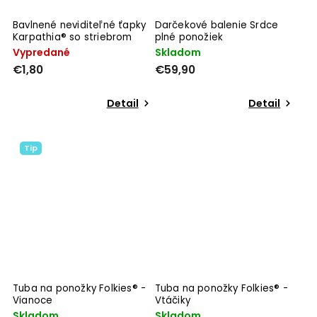
Bavlnené neviditeľné ťapky
Darčekové balenie Srdce
Karpathia® so striebrom
plné ponožiek
Vypredané
Skladom
€1,80
€59,90
Detail
Detail
Tip
Tuba na ponožky Folkies® -
Tuba na ponožky Folkies® -
Vianoce
Vtáčiky
Skladom
Skladom