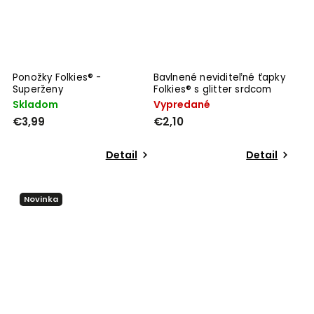
Ponožky Folkies® -
Bavlnené neviditeľné ťapky
Superženy
Folkies® s glitter srdcom
Skladom
Vypredané
€3,99
€2,10
Detail
Detail
Novinka