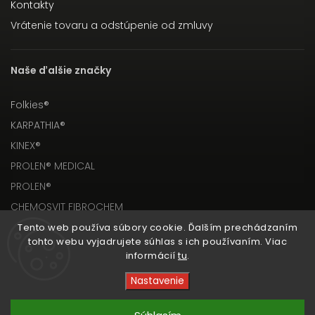
Kontakty
Vrátenie tovaru a odstúpenie od zmluvy
Naše ďalšie značky
Folkies®
KARPATHIA®
KINEX®
PROLEN® MEDICAL
PROLEN®
CHEMOSVIT FIBROCHEM
Tento web používa súbory cookie. Ďalším prechádzaním
tohto webu vyjadrujete súhlas s ich používaním. Viac
informácií
tu
.
Nastavenie
Copyright 2026
PROLEN® SHOP
. Všetky práva
vyhradené.