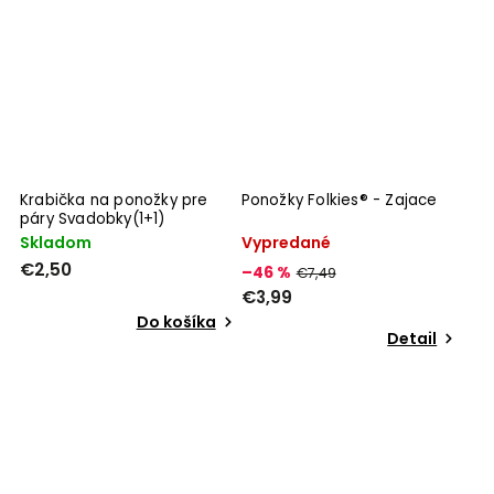
Krabička na ponožky pre
Ponožky Folkies® - Zajace
páry Svadobky(1+1)
Skladom
Vypredané
€2,50
–46 %
€7,49
€3,99
Do košíka
Detail