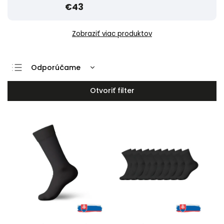
€43
Zobraziť viac produktov
Odporúčame
Najlacnejšie
Otvoriť filter
Najdrahšie
Najpredávanejšie
Abecedne