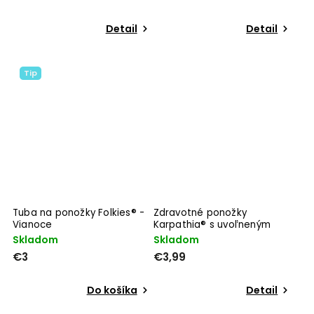
Detail
Detail
Tip
Tuba na ponožky Folkies® -
Zdravotné ponožky
Vianoce
Karpathia® s uvoľneným
lemom - Melanž
Skladom
Skladom
€3
€3,99
Do košíka
Detail