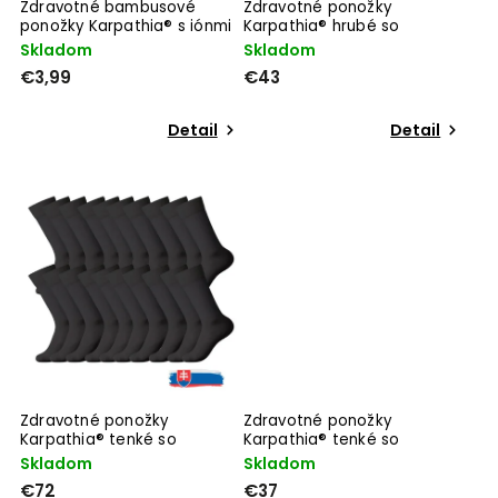
Zdravotné bambusové
Zdravotné ponožky
ponožky Karpathia® s iónmi
Karpathia® hrubé so
striebra
striebrom 10 párov
Skladom
Skladom
€3,99
€43
Detail
Detail
Zdravotné ponožky
Zdravotné ponožky
Karpathia® tenké so
Karpathia® tenké so
striebrom 20 párov
striebrom 10 párov
Skladom
Skladom
€72
€37