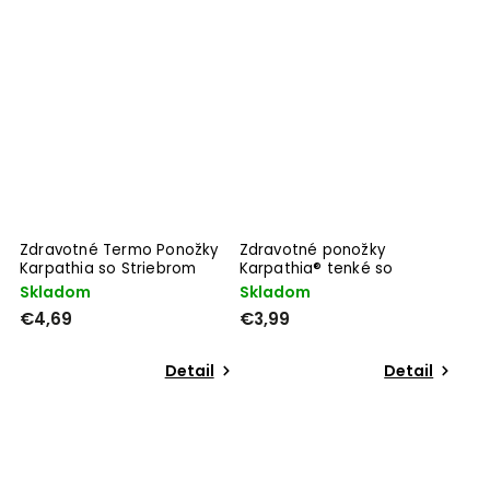
Zdravotné Termo Ponožky
Zdravotné ponožky
Karpathia so Striebrom
Karpathia® tenké so
striebrom
Skladom
Skladom
€4,69
€3,99
Detail
Detail