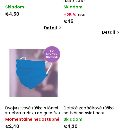
rúško 20 ks
Skladom
Skladom
€4,50
–25 %
€60
€45
Detail
Detail
Dvojvrstvové rúško s iónmi
Detské zobáčikové rúško
striebra a zinku na gumičku
na tvár so svietiacou
so sponou
potlačou
Momentálne nedostupné
Skladom
€2,40
€4,20