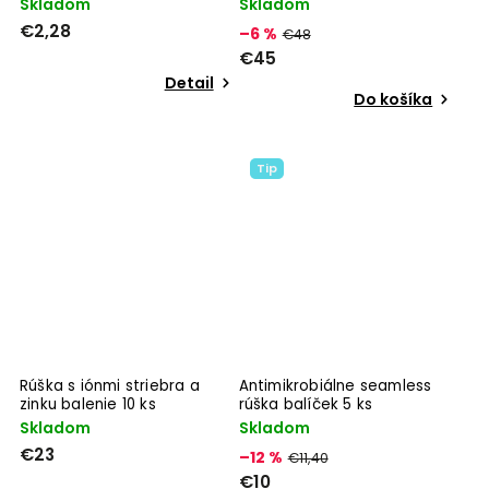
Skladom
Skladom
€2,28
–6 %
€48
€45
Detail
Do košíka
Tip
Rúška s iónmi striebra a
Antimikrobiálne seamless
zinku balenie 10 ks
rúška balíček 5 ks
Skladom
Skladom
€23
–12 %
€11,40
€10