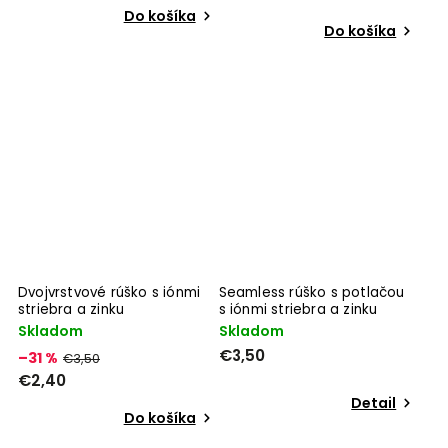
Do košíka
Do košíka
Dvojvrstvové rúško s iónmi
Seamless rúško s potlačou
striebra a zinku
s iónmi striebra a zinku
Skladom
Skladom
€3,50
–31 %
€3,50
€2,40
Detail
Do košíka