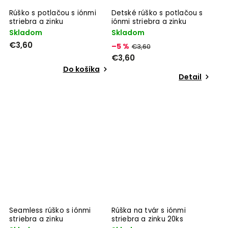
Rúško s potlačou s iónmi
Detské rúško s potlačou s
striebra a zinku
iónmi striebra a zinku
Skladom
Skladom
€3,60
–5 %
€3,60
€3,60
Do košíka
Detail
Seamless rúško s iónmi
Rúška na tvár s iónmi
striebra a zinku
striebra a zinku 20ks