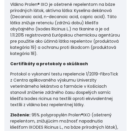
Vlákno Prolen® IXO je ošetrené repelentom na báze
prírodných látok, aktívna látka: Kyselina dekánová
(Decanoic acid, n-decanoic acid, capric acid). Táto
látka znižuje retenciu (zdržnú dobu) kliešťa
obyčajného (Ixodes Ricinus L.) na tkanine a je od
1.11.2015 registrovaná Európskou chemickou agentúrou
pre použitie ako účinná látka repelentov (produktová
kategória 19) a ochranu proti škodcom (produktová
kategória 18).
Certifikáty a protokoly o skúškach
Protokol o vykonaní testu repelencie 1/2019-FibroTick
z Centra aplikovaného výskumu Univerzity
veterinárneho lekárstva a farmácie v Košiciach
stanovil zníženie zdržného času dospelých samíc
kliešťa Ixodes ricinus na textílii oproti ekvivalentnej
textílii z vlákna bez repelentnej látky.
Zloženie:
95% polypropylén Prolen®IXO (ošetrený
repelentom, znižujúcim možnosť napadnutia
kliešťom IXODES Ricinus L., na báze prírodných látok),