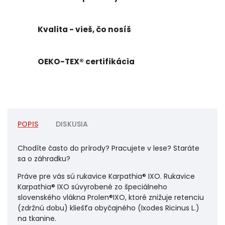
Kvalita - vieš, čo nosíš
OEKO-TEX® certifikácia
POPIS
DISKUSIA
Chodíte často do prírody? Pracujete v lese? Staráte
sa o záhradku?
Práve pre vás sú rukavice Karpathia® IXO. Rukavice
Karpathia® IXO súvyrobené zo špeciálneho
slovenského vlákna Prolen®IXO, ktoré znižuje retenciu
(zdržnú dobu) kliešťa obyčajného (Ixodes Ricinus L.)
na tkanine.