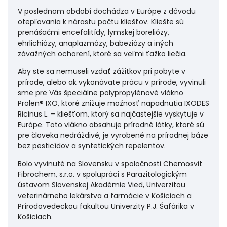
V poslednom období dochádza v Európe z dôvodu
otepľovania k nárastu počtu kliešťov. Kliešte sú
prenášačmi encefalitídy, lymskej boreliózy,
ehrlichiózy, anaplazmózy, babeziózy a iných
závažných ochorení, ktoré sa veľmi ťažko liečia.
Aby ste sa nemuseli vzdať zážitkov pri pobyte v
prírode, alebo ak vykonávate prácu v prírode, vyvinuli
sme pre Vás špeciálne polypropylénové vlákno
Prolen® IXO, ktoré znižuje možnosť napadnutia IXODES
Ricinus L. – kliešťom, ktorý sa najčastejšie vyskytuje v
Európe. Toto vlákno obsahuje prírodné látky, ktoré sú
pre človeka nedráždivé, je vyrobené na prírodnej báze
bez pesticídov a syntetických repelentov.
Bolo vyvinuté na Slovensku v spoločnosti Chemosvit
Fibrochem, s.r.o. v spolupráci s Parazitologickým
ústavom Slovenskej Akadémie Vied, Univerzitou
veterinárneho lekárstva a farmácie v Košiciach a
Prírodovedeckou fakultou Univerzity P.J. Šafárika v
Košiciach.