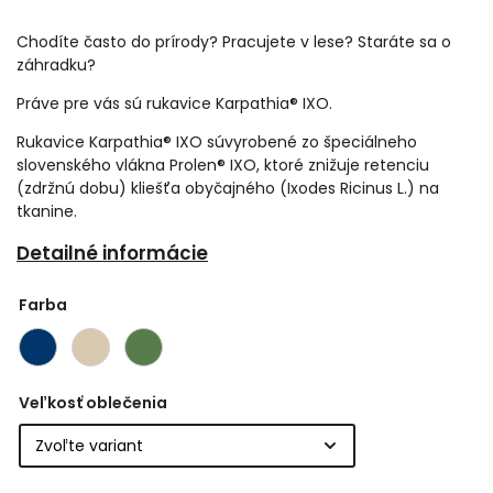
Chodíte často do prírody? Pracujete v lese? Staráte sa o
záhradku?
Práve pre vás sú rukavice Karpathia® IXO.
Rukavice Karpathia® IXO súvyrobené zo špeciálneho
slovenského vlákna Prolen® IXO, ktoré znižuje retenciu
(zdržnú dobu) kliešťa obyčajného (Ixodes Ricinus L.) na
tkanine.
Detailné informácie
Farba
Veľkosť oblečenia