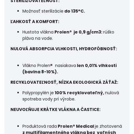
STERILIZOVATEĽNOSŤ:
Možnosť sterilizácie
do 135°C.
ĽAHKOSŤ A KOMFORT:
Hustota vlákna
Prolen® je 0,9 g/cm3:
rúško
pláva na vode.
NULOVÁ ABSORPCIA VLHKOSTI, HYDROFÓBNOSŤ:
Vlákno Prolen® nasiakava
len 0,01% vlhkosti
(bavlna 8-10%).
RECYKLOVATEĽNOSŤ, NÍZKA EKOLOGICKÁ ZÁŤAŽ:
Polypropylén je
100% recyklovateľný,
nulová
spotreba vody pri výrobe.
NEUVOĽŇUJE KRÁTKE VLÁKNA A ČASTICE:
Produktová rada
Prolen® Medical
je zhotovená
z multifilamentného vlákna bez voľných