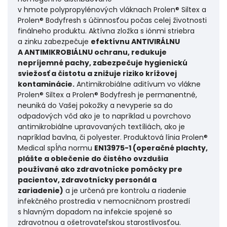
v hmote polypropylénových vláknach Prolen® Siltex a
Prolen® Bodyfresh s účinnosťou počas celej životnosti
finálneho produktu. Aktívna zložka s iónmi striebra
a zinku zabezpečuje
efektívnu ANTIVIRÁLNU
A ANTIMIKROBIÁLNU ochranu, redukuje
nepríjemné pachy, zabezpečuje hygienickú
sviežosť a čistotu a znižuje riziko krížovej
kontaminácie.
Antimikrobiálne aditívum vo vlákne
Prolen® Siltex a Prolen® Bodyfresh je permanentné,
neuniká do Vašej pokožky a nevyperie sa do
odpadových vôd ako je to napríklad u povrchovo
antimikrobiálne upravovaných textíliách, ako je
napríklad bavlna, či polyester. Produktová línia Prolen®
Medical spĺňa normu
EN13975-1 (operačné plachty,
plášte a oblečenie do čistého ovzdušia
používané ako zdravotnícke pomôcky pre
pacientov, zdravotnícky personál a
zariadenie)
a je určená pre kontrolu a riadenie
infekčného prostredia v nemocničnom prostredí
s hlavným dopadom na infekcie spojené so
zdravotnou a ošetrovateľskou starostlivosťou.