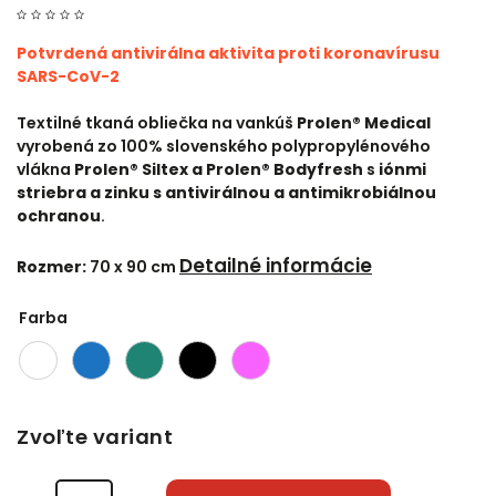
Potvrdená antivirálna aktivita proti koronavírusu
SARS-CoV-2
Textilné tkaná obliečka na vankúš
Prolen® Medical
vyrobená zo 100% slovenského polypropylénového
vlákna
Prolen® Siltex
a Prolen® Bodyfresh
s
iónmi
striebra a zinku s antivirálnou a antimikrobiálnou
ochranou
.
Detailné informácie
Rozmer:
70 x 90 cm
Farba
Zvoľte variant