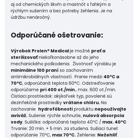
aj od chemických škvŕn a mastnôt s ľahkým a
rýchlym sušením a bez potreby žehlenia. Je na
údržbu nenáročný.
Odporúčané ošetrovanie:
Výrobok Prolen® Medical
je možné
prať a
sterilizovať
niekoľkonásobne až do jeho
mechanického poškodenia. Životnosť výrobku je
minimálne 100 praní
so zachovaním
antimikrobiálnych vlastností.
Pranie medzi
40ºC a
70ºC
, odporúčaná teplota 60°C. Odstreďovanie
odporúčame
pri 400 ot./min
., max. 600 ot./min.
Čistiaci prostriedok: akýkoľvek typ, povolené sú
dezinfekčné prostriedky
vrátane chlóru.
Na
zachovanie
hydrofóbnosti
produktu
nepoužívajte
aviváž.
Sušenie: rýchle schnutie,
nulová absorpcia
vody
. Sušička: odporúčaná teplota 40ºC /
max. 40ºC
Trvanie: 20 min. + 5 min. za studena. Sušiaci tunel:
odporúčanie 70ºC,
max 70ºC.
Žehlenie:
Nežehliť