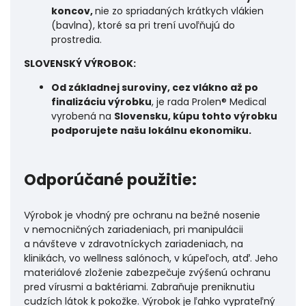
koncov,
nie zo spriadaných krátkych vlákien
(bavlna), ktoré sa pri trení uvoľňujú do
prostredia.
SLOVENSKÝ VÝROBOK:
Od základnej suroviny, cez vlákno až po
finalizáciu výrobku
, je rada Prolen® Medical
vyrobená na
Slovensku, kúpu tohto výrobku
podporujete našu lokálnu ekonomiku.
Odporúčané použitie:
Výrobok je vhodný pre ochranu na bežné nosenie
v nemocničných zariadeniach, pri manipulácii
a návšteve v zdravotníckych zariadeniach, na
klinikách, vo wellness salónoch, v kúpeľoch, atď. Jeho
materiálové zloženie zabezpečuje zvýšenú ochranu
pred vírusmi a baktériami. Zabraňuje preniknutiu
cudzích látok k pokožke. Výrobok je ľahko vyprateľný