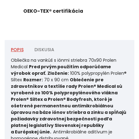
OEKO-TEX® certifikácia
POPIS
DISKUSIA
Obliečka na vankúš s iónmi striebra 70x90 Prolen
Medical
Pred prvým použitím odporúčame
výrobok oprať.
Zloženie:
100% polypropylén Prolen®
Siltex
Rozmer:
70 x 90 cm
Oblečenie pre
zdravotníkov a textílie rady Prolen
®
Medical sú
vyrobené zo 100% polypropylénového vlákna
Prolen
®
Siltex a Prolen
®
Bodyfresh, ktoré je
ošetrené permanentnou antimikrobiálnou
úpravou na báze iónov striebra a zinku a spĺňajú
požiadavky zdravotnej bezpečnosti podľa
platnej legislatívy Slovenskej republiky
a Európskej únie.
Antimikrobiálne aditívum je
homogénne distribuované