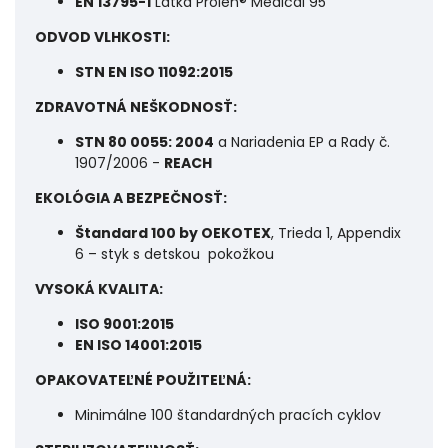
EN 13795-1
Látka Prolen® Medical 95
ODVOD VLHKOSTI:
STN EN ISO 11092:2015
ZDRAVOTNÁ NEŠKODNOSŤ:
STN 80 0055: 2004
a Nariadenia EP a Rady č.
1907/2006 -
REACH
EKOLÓGIA A BEZPEČNOSŤ:
Štandard 100 by OEKOTEX
, Trieda 1, Appendix
6 – styk s detskou pokožkou
VYSOKÁ KVALITA:
ISO 9001:2015
EN ISO 14001:2015
OPAKOVATEĽNÉ POUŽITEĽNÁ:
Minimálne 100 štandardných pracích cyklov