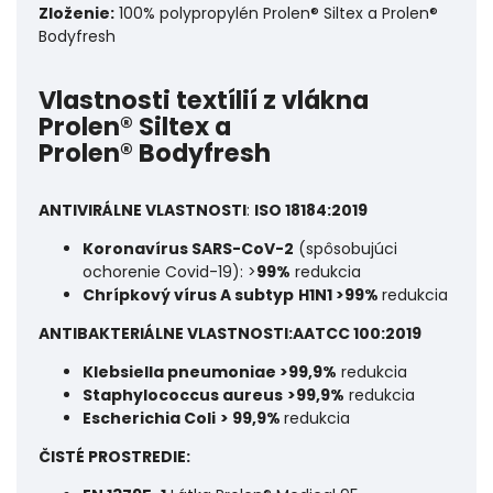
Zloženie:
100% polypropylén Prolen® Siltex a Prolen®
Bodyfresh
Vlastnosti textílií z vlákna
Prolen® Siltex a
Prolen® Bodyfresh
ANTIVIRÁLNE VLASTNOSTI
:
ISO 18184:2019
Koronavírus SARS-CoV-2
(spôsobujúci
ochorenie Covid-19): >
99%
redukcia
Chrípkový vírus A subtyp
H1N1 >99%
redukcia
ANTIBAKTERIÁLNE VLASTNOSTI:AATCC 100:2019
Klebsiella pneumoniae >99,9%
redukcia
Staphylococcus aureus
>99,9%
redukcia
Escherichia Coli
> 99,9%
redukcia
ČISTÉ PROSTREDIE: