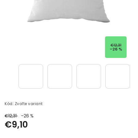
€12,31
–26 %
Kód:
Zvoľte variant
€12,31
–26 %
€9,10