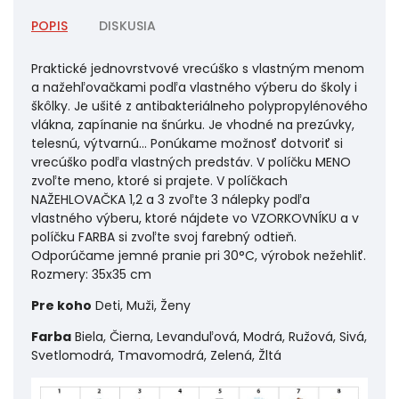
POPIS
DISKUSIA
Praktické jednovrstvové vrecúško s vlastným menom
a nažehľovačkami podľa vlastného výberu do školy i
škôlky. Je ušité z antibakteriálneho polypropylénového
vlákna, zapínanie na šnúrku. Je vhodné na prezúvky,
telesnú, výtvarnú... Ponúkame možnosť dotvoriť si
vrecúško podľa vlastných predstáv. V políčku MENO
zvoľte meno, ktoré si prajete. V políčkach
NAŽEHLOVAČKA 1,2 a 3 zvoľte 3 nálepky podľa
vlastného výberu, ktoré nájdete vo VZORKOVNÍKU a v
políčku FARBA si zvoľte svoj farebný odtieň.
Odporúčame jemné pranie pri 30°C, výrobok nežehliť.
Rozmery: 35x35 cm
Pre koho
Deti, Muži, Ženy
Farba
Biela, Čierna, Levanduľová, Modrá, Ružová, Sivá,
Svetlomodrá, Tmavomodrá, Zelená, Žltá