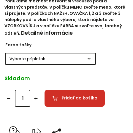
Ponúkame možnosť dotvoriť si vrecúško podľa
vlastných predstáv. V políčku MENO zvoľte meno, ktoré
si prajete. V políčkach NAŽEHLOVAČKA 1,2 a 3 zvoľte 3
nálepky podľa vlastného výberu, ktoré nájdete vo
VZORKOVNÍKU a v políčku FARBA si zvoľte svoj farebný
Detailné informácie
odtieň.
Farba tašky
Skladom
Pridať do košíka