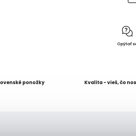
Opýtať s
lovenské ponožky
Kvalita - vieš, čo no