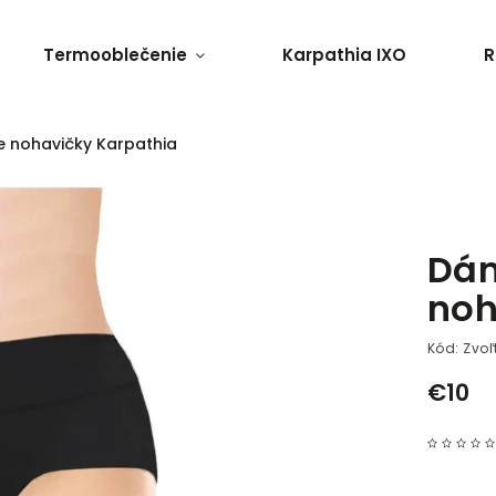
Termooblečenie
Karpathia IXO
R
 nohavičky Karpathia
Dám
noh
Kód:
Zvoľ
€10