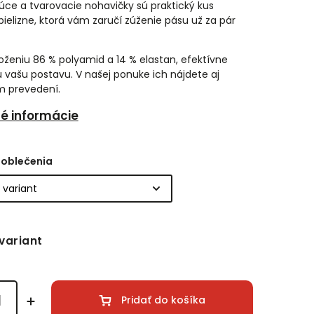
júce a tvarovacie nohavičky sú praktický kus
bielizne, ktorá vám zaručí zúženie pásu už za pár
oženiu 86 % polyamid a 14 % elastan, efektívne
ú vašu postavu. V našej ponuke ich nájdete aj
m prevedení.
né informácie
 oblečenia
variant
Pridať do košíka