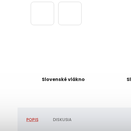
Slovenské vlákno
S
POPIS
DISKUSIA