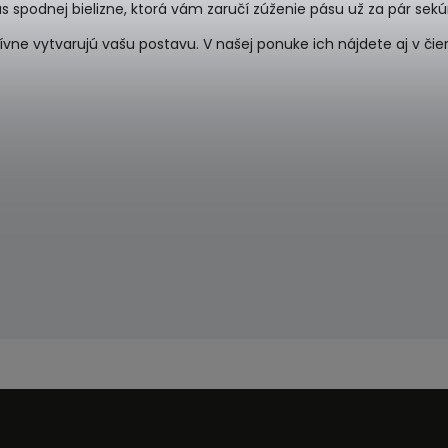
s spodnej bielizne, ktorá vám zaručí zúženie pásu už za pár sekú
ívne vytvarujú vašu postavu. V našej ponuke ich nájdete aj v či