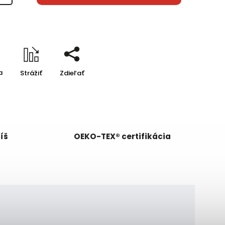
a
Strážiť
Zdieľať
síš
OEKO-TEX® certifikácia