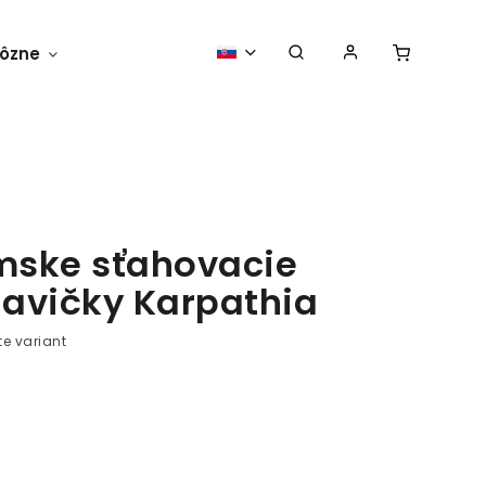
ôzne
Vtipné
PROLEN® MEDICAL
ske sťahovacie
avičky Karpathia
te variant