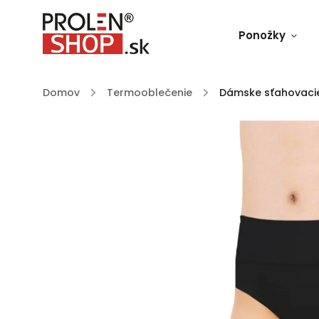
Ponožky
Domov
/
Termooblečenie
/
Dámske sťahovacie