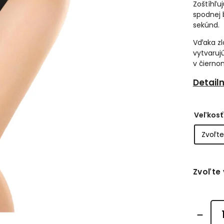
Zoštíhľu
spodnej 
sekúnd.
Vďaka zl
vytvaruj
v čierno
Detail
Veľkosť
Zvoľte 