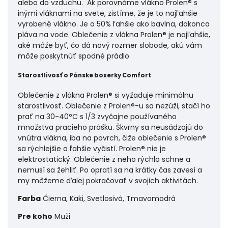
alebo do vzduchu. Ak porovnáme vlákno Prolen® s
inými vláknami na svete, zistíme, že je to najľahšie
vyrobené vlákno. Je o 50% ľahšie ako bavlna, dokonca
pláva na vode. Oblečenie z vlákna Prolen® je najľahšie,
aké môže byť, čo dá nový rozmer slobode, akú vám
môže poskytnúť spodné prádlo
Starostlivosť o Pánske boxerky Comfort
Oblečenie z vlákna Prolen® si vyžaduje minimálnu
starostlivosť. Oblečenie z Prolen®-u sa nezúži, stačí ho
prať na 30-40°C s 1/3 zvyčajne používaného
množstva pracieho prášku. Škvrny sa neusádzajú do
vnútra vlákna, iba na povrch, čiže oblečenie s Prolen®
sa rýchlejšie a ľahšie vyčistí. Prolen® nie je
elektrostatický. Oblečenie z neho rýchlo schne a
nemusí sa žehliť. Po opratí sa na krátky čas zavesí a
my môžeme ďalej pokračovať v svojich aktivitách.
Farba
Čierna, Kaki, Svetlosivá, Tmavomodrá
Pre koho
Muži