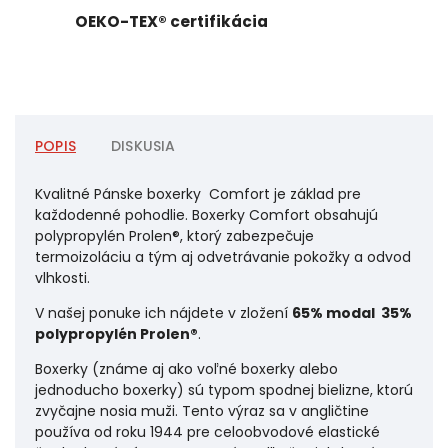
OEKO-TEX® certifikácia
POPIS
DISKUSIA
Kvalitné Pánske boxerky Comfort je základ pre
každodenné pohodlie. Boxerky Comfort obsahujú
polypropylén Prolen®, ktorý zabezpečuje
termoizoláciu a tým aj odvetrávanie pokožky a odvod
vlhkosti.
V našej ponuke ich nájdete v zložení
65% modal 35%
polypropylén Prolen®
.
Boxerky (známe aj ako voľné boxerky alebo
jednoducho boxerky) sú typom spodnej bielizne, ktorú
zvyčajne nosia muži. Tento výraz sa v angličtine
používa od roku 1944 pre celoobvodové elastické