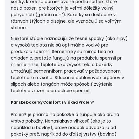
šortky, ktoré sú pomenované podľa šortiek, ktoré
nosia boxeri, pre ktorých je veľmi dôležitý voľný
pohyb nôh („práca nôh“). Boxerky sú dostupné v
rôznych štýloch a dizajne, ale vyznačujú sa voľným
strihom.
Niektoré štúdie naznačujú, že tesné spodky (ako slipy)
a vysoká teplota nie sú optimálne vodivé pre
produkciu spermií. Semenníky sú mimo tela na
chladenie, pretože fungujú na produkciu spermií pri
mierne nižšej teplote ako zvyšok tela a boxerky
umožňujú semenníkom pracovať v požadovanom
teplotnom rozsahu. Stláčanie pohlavných orgánov v
slipoch alebo tangách môže spôsobiť zvýšenie
teploty a zníženie produkcie spermií.
Pánske boxerky Comfort z vlákna Prolen®
Prolen® je priamo na pokožke a funguje ako druhá
vrstva pokožky. Nenasiakava vlhkosť (ako je to
napríklad u bavlny), práve naopak odvádza ju od
pokožky preč, napríklad do ďalšej vrstvy (bavlna)