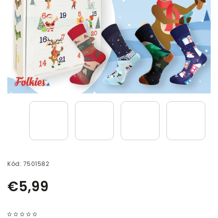
Kód:
7501582
€5,99