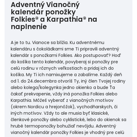
Adventný Vianočný
kalendár ponožky
Folkies® a Karpathia® na
naplnenie
A je to tu. Vianoce sa blížia. Ku adventnému
kalendáru s čokoládkami sme Ti pripravili adventný
kalendár s ponožkami Folkies. Ako postupovať? Hoď
do košíka tento kalendár, povyberaj si ponožky pre
celú rodinu v rôznych veľkostiach a pridaj ich do
košíka. My Ti ich namixujeme a zabalíme. Každý deň
od 1. do 24.decembra otvoríš Ty, iný člen Tvojej rodiny
alebo kolega/kolegynka jedno okienko a bude Ťa
čakať prekvapenie, vždy iná ponožka Folkies alebo
Karpathia. Môžeš vyberať z
vianočných
motívov
(okrem Nordicu a hrejonôžok),
vychodňarskych,
či
iných motívov. Vždy to ale musia byť
klasické
,
členkové
ponožky alebo
cyklistické
, lebo do okienok sa
hrubé termoponožky bohužiaľ nevôjdu. Adventný
vianočný kalendár ponožky Folkies je vhodný pre celú