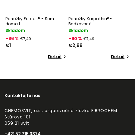
Ponožky Folkies® - Som
Ponožky Karpathia®-
doma I.
Bodkované
Skladom
Skladom
–86 %
–60 %
€7,49
€7,49
€1
€2,99
Detail
Detail
Kontaktujte nás
CHEMOSVIT, a.s., organizačná zložka FIBROCHEM
Štúrova 101
059 21 Svit
+421 52 715 3374