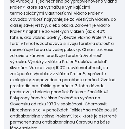
sa vyrábajú z jedinečného polypropylénového vlákna
Prolen®, ktoré sa vyznačuje vynikajúcimi
termoizolačnými vlastnosťami. Vlákno Prolen®
odvádza vlhkosť najrýchlejšie zo všetkých vlákien, do
ďalšej savej vrstvy, alebo okolia. Zároveň je vlákno
Prolen® najľahšie zo všetkých vlákien (až o 40%
ľahšie, ako vlákno bavlny). Keďže vlákno Prolen® sa
farbí v hmote, zachováva si svoju farebnú stálosť a
neuvoľňuje farbu do vašej pokožky. Chráni tak vaše
zdravie a zároveň predlžuje farebnú životnosť
výrobku. Výrobky z vlákna Prolen® dokážu odolať
škvrnám. Vďaka svojej 100% recyklovateľnosti, sa
zakúpením výrobkov z vlákna Prolen®, správate
ekologicky zodpovedne a pomáhate chrániť životné
prostredie pre ďalšie generácie. Z toho dôvodu
predstavuje balenie ponožiek Folkies - Fanúšik #1
Polypropylénové vlákno
Prolen®
sa vyrába na
Slovensku od roku 1970 v spoločnosti Chemosvit
Fibrochem s.r.o. V ponožkách Folkies® sa môže použiť
antibakteriálne vlákno
Prolen®Siltex
, ktoré je ošetrené
permanentnou antibakteriálnou úpravou na báze
iónov striebra.