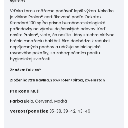
systém.
Vďaka tomu môžeme podávať lepší výkon. Nakoľko
je vlákno Prolen® certifikované podľa Oekotex
Standard 100 spĺňa prísne humánno-ekologické
požiadavky na výrobu dojčenských odevov. Keď
nosíte
Prolen®
, viete, čo nosíte. Ióny striebra aktívne
bránia množeniu baktérií, čím dochádza k redukcii
nepríjemných pachov a udržuje sa biologická
rovnováha pokožky, so zabezpečením pocitu
hygienickej sviežosti.
Značka:
Folkies®
Zloženie:
72% bavlna, 26% Prolen®Siltex, 2% elastan
Pre koho
Muži
Farba
Biela, Červená, Modrá
Veľkosť ponožiek
35-38, 39-42, 43-46