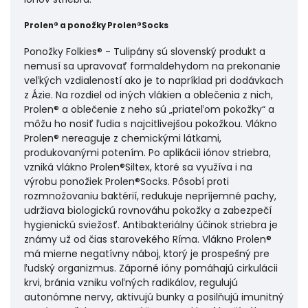
Prolen® a ponožky Prolen®Socks
Ponožky Folkies® - Tulipány sú slovenský produkt a
nemusí sa upravovať formaldehydom na prekonanie
veľkých vzdialeností ako je to napríklad pri dodávkach
z Ázie. Na rozdiel od iných vlákien a oblečenia z nich,
Prolen® a oblečenie z neho sú „priateľom pokožky“ a
môžu ho nosiť ľudia s najcitlivejšou pokožkou. Vlákno
Prolen® nereaguje z chemickými látkami,
produkovanými potením. Po aplikácii iónov striebra,
vzniká vlákno Prolen®Siltex, ktoré sa využíva i na
výrobu ponožiek Prolen®Socks. Pôsobí proti
rozmnožovaniu baktérií, redukuje nepríjemné pachy,
udržiava biologickú rovnováhu pokožky a zabezpečí
hygienickú sviežosť. Antibakteriálny účinok striebra je
známy už od čias starovekého Ríma. Vlákno Prolen®
má mierne negatívny náboj, ktorý je prospešný pre
ľudský organizmus. Záporné ióny pomáhajú cirkulácii
krvi, bránia vzniku voľných radikálov, regulujú
autonómne nervy, aktivujú bunky a posilňujú imunitný