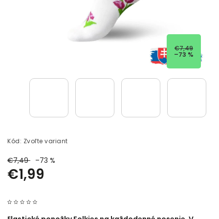
€7,49
–73 %
Kód:
Zvoľte variant
€7,49
–73 %
€1,99